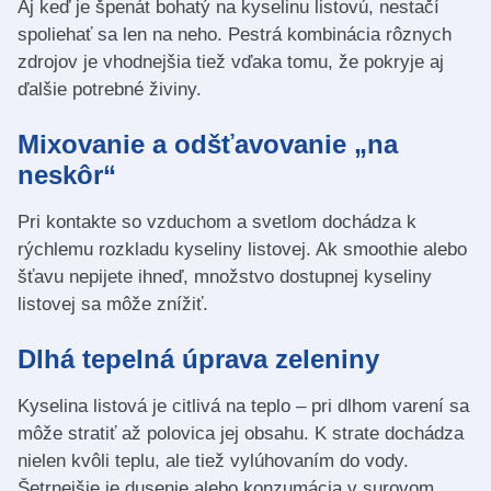
Aj keď je špenát bohatý na kyselinu listovú, nestačí
spoliehať sa len na neho. Pestrá kombinácia rôznych
zdrojov je vhodnejšia tiež vďaka tomu, že pokryje aj
ďalšie potrebné živiny.
Mixovanie a odšťavovanie „na
neskôr“
Pri kontakte so vzduchom a svetlom dochádza k
rýchlemu rozkladu kyseliny listovej. Ak smoothie alebo
šťavu nepijete ihneď, množstvo dostupnej kyseliny
listovej sa môže znížiť.
Dlhá tepelná úprava zeleniny
Kyselina listová je citlivá na teplo – pri dlhom varení sa
môže stratiť až polovica jej obsahu. K strate dochádza
nielen kvôli teplu, ale tiež vylúhovaním do vody.
Šetrnejšie je dusenie alebo konzumácia v surovom