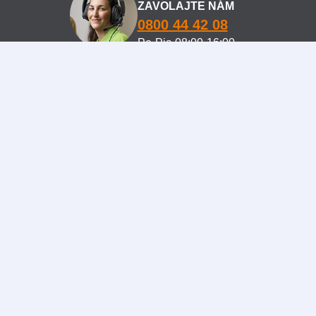
ZAVOLAJTE NÁM
0800 44 42 08
Po-Pia 08:00-16:00
Movisan Kolagen II dodáva spoločnosť
NaturaMed Pharmaceuticals s.r.o.
U Smaltovny 625
370 01 České Budějovice
IČO: 26106965
Spoločnosť vedená pod spisovou značkou
C 14379 u Krajského súdu v Českých Budějoviciach
www.naturamed.sk