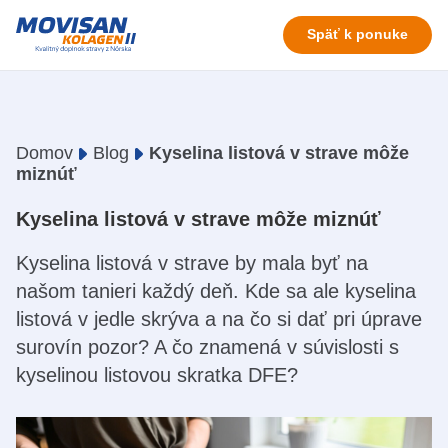
Späť k ponuke
Domov
Blog
Kyselina listová v strave môže
miznúť
Kyselina listová v strave môže miznúť
Kyselina listová v strave by mala byť na
našom tanieri každý deň. Kde sa ale kyselina
listová v jedle skrýva a na čo si dať pri úprave
surovín pozor? A čo znamená v súvislosti s
kyselinou listovou skratka DFE?