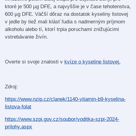
ktoré je 500 µg DFE, a najvyššie je v čase tehotenstva,
600 µg DFE. Väčší dôraz na dostatok kyseliny listovej
v jedle by tiež mali klásť ľudia s nadmerným príjmom
alkoholu alebo tí, ktorí trpia poruchami znižujúcimi
vstrebávanie živín.
Overte si svoje znalosti v
kvíze o kyseline listovej.
Zdroj:
https://www.nzip.cz/clanek/1140-vitamin-b9-kyselina-
listova-folat
https://www.szpi.gov.cz/soubor/voditka-szpi-2024-
prilohy.aspx