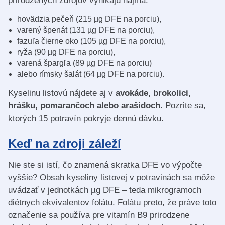
prirodzených zdrojov vynikajú najmä:
hovädzia pečeň (215 µg DFE na porciu),
varený špenát (131 µg DFE na porciu),
fazuľa čierne oko (105 µg DFE na porciu),
ryža (90 µg DFE na porciu),
varená špargľa (89 µg DFE na porciu)
alebo rímsky šalát (64 µg DFE na porciu).
Kyselinu listovú nájdete aj v
avokáde, brokolici,
hrášku, pomarančoch alebo arašidoch.
Pozrite sa,
ktorých 15 potravín pokryje dennú dávku.
Keď na zdroji záleží
Nie ste si istí, čo znamená skratka DFE vo výpočte
vyššie? Obsah kyseliny listovej v potravinách sa môže
uvádzať v jednotkách µg DFE – teda mikrogramoch
diétnych ekvivalentov folátu. Folátu preto, že práve toto
označenie sa používa pre vitamín B9 prirodzene