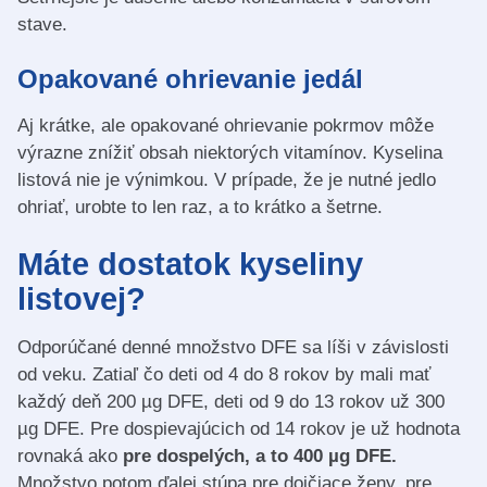
stave.
Opakované ohrievanie jedál
Aj krátke, ale opakované ohrievanie pokrmov môže
výrazne znížiť obsah niektorých vitamínov. Kyselina
listová nie je výnimkou. V prípade, že je nutné jedlo
ohriať, urobte to len raz, a to krátko a šetrne.
Máte dostatok kyseliny
listovej?
Odporúčané denné množstvo DFE sa líši v závislosti
od veku. Zatiaľ čo deti od 4 do 8 rokov by mali mať
každý deň 200 µg DFE, deti od 9 do 13 rokov už 300
µg DFE. Pre dospievajúcich od 14 rokov je už hodnota
rovnaká ako
pre dospelých, a to 400 µg DFE.
Množstvo potom ďalej stúpa pre dojčiace ženy, pre