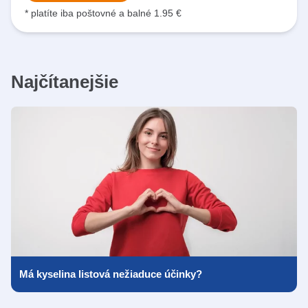
* platíte iba poštovné a balné 1.95 €
Najčítanejšie
Má kyselina listová nežiaduce účinky?