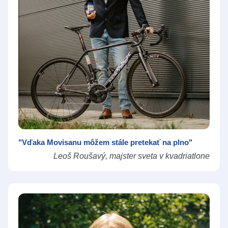
"Vďaka Movisanu môžem stále pretekať na plno"
Leoš Roušavý, majster sveta v kvadriatlone