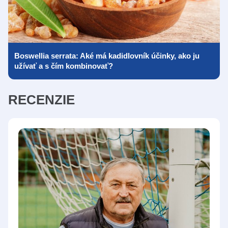
Boswellia serrata: Aké má kadidlovník účinky, ako ju
užívať a s čím kombinovať?
RECENZIE