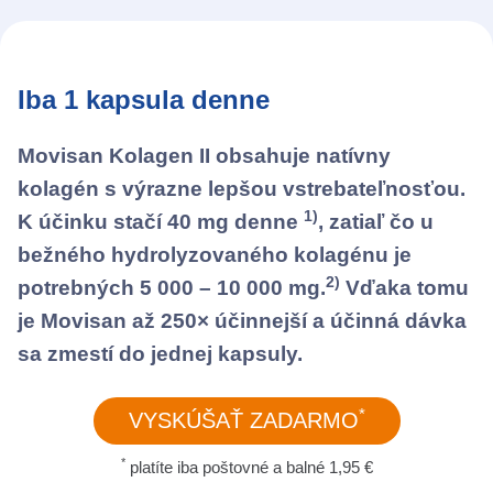
Iba 1 kapsula denne
Movisan Kolagen II obsahuje natívny
kolagén s výrazne lepšou vstrebateľnosťou.
1)
K účinku stačí 40 mg denne
, zatiaľ čo u
bežného hydrolyzovaného kolagénu je
2)
potrebných 5 000 – 10 000 mg.
Vďaka tomu
je Movisan až 250× účinnejší a účinná dávka
sa zmestí do jednej kapsuly.
*
VYSKÚŠAŤ ZADARMO
*
platíte iba poštovné a balné 1,95 €