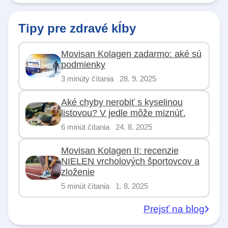
Tipy pre zdravé kĺby
Movisan Kolagen zadarmo: aké sú
podmienky
3 minúty čítania
28. 9. 2025
Aké chyby nerobiť s kyselinou
listovou? V jedle môže miznúť.
6 minút čítania
24. 8. 2025
Movisan Kolagen II: recenzie
NIELEN vrcholových športovcov a
zloženie
5 minút čítania
1. 8. 2025
Prejsť na blog