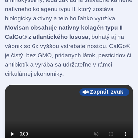
natívneho kolagénu typu II, ktorý zostáva
biologicky aktívny a telo ho ľahko využíva.
Movisan obsahuje natívny kolagén typu II
CalGo® z atlantického lososa,
bohatý aj na
vápnik so 6x vyššou vstrebateľnosťou. CalGo®
je čistý, bez GMO, pridaných látok, pesticídov či
antibiotík a vyrába sa udržateľne v rámci
cirkulárnej ekonomiky.
Zapnúť zvuk