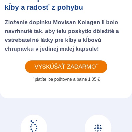
kĺby a radosť z pohybu
Zloženie doplnku
Movisan Kolagen II
bolo
navrhnuté tak, aby telu poskytlo dôležité a
vstrebateľné látky pre kĺby a kĺbovú
chrupavku v jedinej malej kapsule!
*
VYSKÚŠAŤ ZADARMO
*
platíte iba poštovné a balné 1,95 €