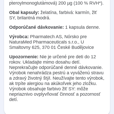
pteroylmonoglutámová) 200 µg (100 % RVH*).
Obal kapsuly:
želatína, farbivá: karmín, žlť
SY, brilantná modrá.
Odporúčané dávkovanie:
1 kapsula denne.
Výrobca:
Pharmatech AS, Nórsko pre
NaturaMed Pharmaceuticals s.r.o., U
Smaltovny 625, 370 01 České Budějovice
Upozornenie:
Nie je určené pre deti do 12
rokov. Ukladajte mimo dosahu detí.
Neprekračujte odporúčané denné dávkovanie.
Výrobok nenahrádza pestrú a vyváženú stravu
a zdravý životný štýl. Neužívajte tento výrobok,
ak trpíte alergiou na akúkoľvek jeho zložku.
Výrobok obsahuje farbivo žlť SY: môže
nepriaznivo ovplyvňovať činnosť a pozornosť
detí.