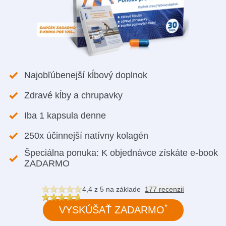
Najobľúbenejší kĺbový doplnok
Zdravé kĺby a chrupavky
Iba 1 kapsula denne
250x účinnejší natívny kolagén
Špeciálna ponuka: K objednávce získáte e-book
ZADARMO
4,4 z 5
na základe
177 recenzií
*
VYSKÚŠAŤ ZADARMO