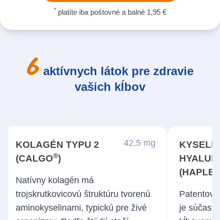
*
platíte iba poštovné a balné 1,95 €
aktívnych látok pre zdravie
vašich kĺbov
42,5 mg
42,5 mg
10 mg
KOLAGÉN TYPU 2
KOLAGÉN TYPU 2
KYSELI
®
®
(CALGO
)
)
(CALGO
HYALUR
(HAPLE
Natívny kolagén má
• Iba 40 mg denne pre
trojskrutkovicovú štruktúru tvorenú
preukázateľný pozitívny účinok.
Patentova
• Obs
aminokyselinami, typickú pre živé
• Až 250× vyššia účinnosť než
je súčasťo