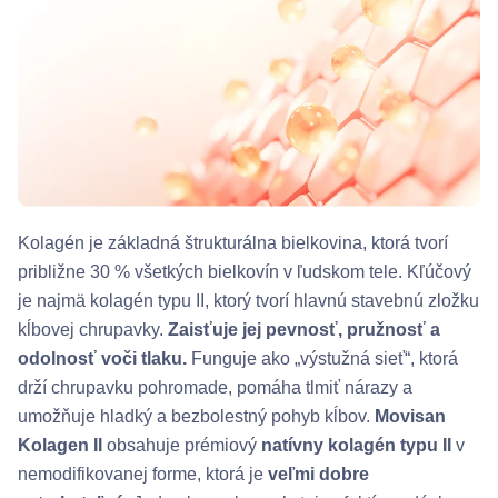
Kolagén je základná štrukturálna bielkovina, ktorá tvorí
približne 30 % všetkých bielkovín v ľudskom tele. Kľúčový
je najmä kolagén typu II, ktorý tvorí hlavnú stavebnú zložku
kĺbovej chrupavky.
Zaisťuje jej pevnosť, pružnosť a
odolnosť voči tlaku.
Funguje ako „výstužná sieť“, ktorá
drží chrupavku pohromade, pomáha tlmiť nárazy a
umožňuje hladký a bezbolestný pohyb kĺbov.
Movisan
Kolagen II
obsahuje prémiový
natívny kolagén typu II
v
nemodifikovanej forme, ktorá je
veľmi dobre