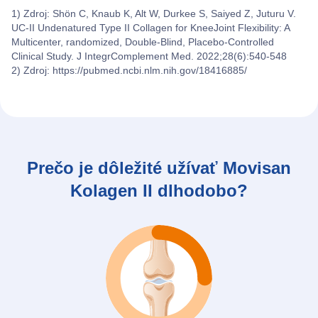
1) Zdroj: Shön C, Knaub K, Alt W, Durkee S, Saiyed Z, Juturu V.
UC-II Undenatured Type II Collagen for KneeJoint Flexibility: A
Multicenter, randomized, Double-Blind, Placebo-Controlled
Clinical Study. J IntegrComplement Med. 2022;28(6):540-548
2) Zdroj:
https://pubmed.ncbi.nlm.nih.gov/18416885/
Prečo je dôležité užívať Movisan
Kolagen II dlhodobo?