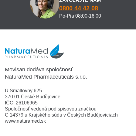
ZAVOLAJTE NÁM
0800 44 42 08
Po-Pia 08:00-16:00
Movisan dodáva spoločnosť
NaturaMed Pharmaceuticals s.r.o.
U Smaltovny 625
370 01 České Budějovice
IČO: 26106965
Spoločnosť vedená pod spisovou značkou
C 14379 u Krajského súdu v Českých Budějoviciach
www.naturamed.sk