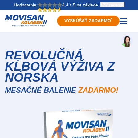
Hodnotenie:
4,4 z 5
na základe
177 recenzií
*
VYSKÚŠAŤ ZADARMO
REVOLUČNÁ
KĹBOVÁ VÝŽIVA Z
NÓRSKA
MESAČNÉ BALENIE
ZADARMO!