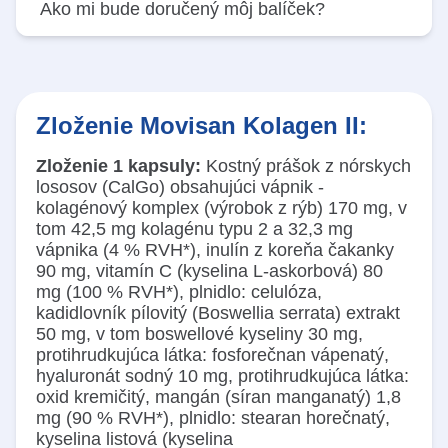
Movisan je vhodný na dlhodobé užívanie. Jeho
Ako mi bude doručený môj balíček?
zloženie obsahuje živiny, ktoré náš pohybový
aparát potrebuje dopĺňať stále.
Zásielku obdržíte poštou na adresu uvedenú v
objednávke, a to čo najskôr po zadaní objednávky.
Zloženie Movisan Kolagen II:
Zloženie 1 kapsuly:
Kostný prášok z nórskych
lososov (CalGo) obsahujúci vápnik -
kolagénový komplex (výrobok z rýb) 170 mg, v
tom 42,5 mg kolagénu typu 2 a 32,3 mg
vápnika (4 % RVH*), inulín z koreňa čakanky
90 mg, vitamín C (kyselina L-askorbová) 80
mg (100 % RVH*), plnidlo: celulóza,
kadidlovník pílovitý (Boswellia serrata) extrakt
50 mg, v tom boswellové kyseliny 30 mg,
protihrudkujúca látka: fosforečnan vápenatý,
hyaluronát sodný 10 mg, protihrudkujúca látka:
oxid kremičitý, mangán (síran manganatý) 1,8
mg (90 % RVH*), plnidlo: stearan horečnatý,
kyselina listová (kyselina