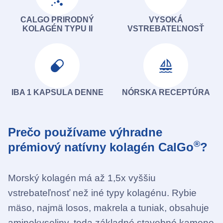
CALGO PRIRODNÝ
VYSOKÁ
KOLAGÉN TYPU II
VSTREBATEĽNOSŤ
IBA 1 KAPSULA DENNE
NÓRSKA RECEPTÚRA
Prečo používame výhradne
®
prémiový natívny kolagén CalGo
?
Morský kolagén má až 1,5x vyššiu
vstrebateľnosť než iné typy kolagénu. Rybie
mäso, najmä losos, makrela a tuniak, obsahuje
aminokyseliny, teda základné stavebné kamene