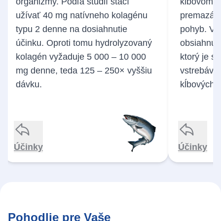
organizmy. Podľa štúdií stačí
bežný hydrolyzovaný kolagén.
kĺbovom pu
užívať 40 mg natívneho kolagénu
• Zachovaná prirodzená
premazáva
• Pod
typu 2 denne na dosiahnutie
trojskrutkovicová štruktúra pre
pohyb. V 
te
účinku. Oproti tomu hydrolyzovaný
optimálne vstrebávanie v tele.
obsiahnut
kolagén vyžaduje 5 000 – 10 000
ktorý je st
mg denne, teda 125 – 250× vyššiu
vstrebáva 
prirod
dávku.
kĺbových t
Účinky
Účinky
Interaktivní posuvník se načítá…
Pohodlie pre Vaše