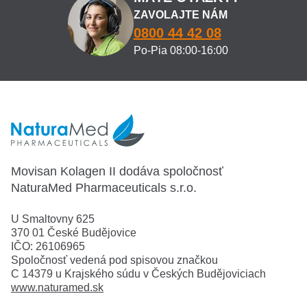
ZAVOLAJTE NÁM
0800 44 42 08
Po-Pia 08:00-16:00
Movisan Kolagen II dodáva spoločnosť
NaturaMed Pharmaceuticals s.r.o.
U Smaltovny 625
370 01 České Budějovice
IČO: 26106965
Spoločnosť vedená pod spisovou značkou
C 14379 u Krajského súdu v Českých Budějoviciach
www.naturamed.sk