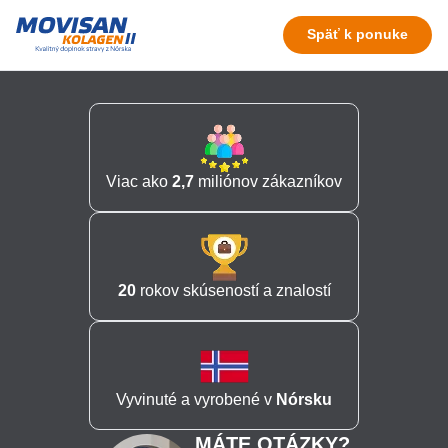
Späť k ponuke
Viac ako
2,7
miliónov zákazníkov
20
rokov skúseností a znalostí
Vyvinuté a vyrobené v
Nórsku
MÁTE OTÁZKY?