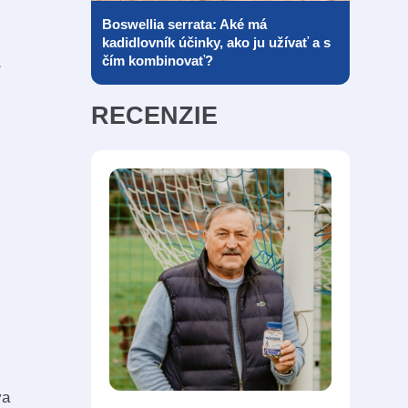
Boswellia serrata: Aké má
kadidlovník účinky, ako ju užívať a s
čím kombinovať?
RECENZIE
va