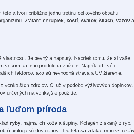
tele a tvorí približne jednu tretinu celkového obsahu
 organizmu, vrátane
chrupiek, kostí, svalov, šliach, väzov a
 vlastnosti. Je pevný a napnutý. Napriek tomu, že si vaše
m vekom sa jeho produkcia znižuje. Napríklad kvôli
lších faktorov, ako sú nevhodná strava a UV žiarenie.
z vonkajších zdrojov. Či už v podobe výživových doplnkov,
ov určených na vonkajšie použitie.
va ľuďom príroda
klad
ryby
, najmä ich koža a šupiny. Kolagén získaný z rýb,
obrú biologickú dostupnosť. Do tela sa vďaka tomu vstrebá