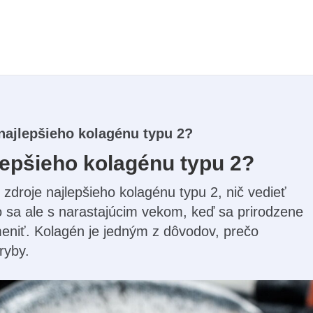
najlepšieho kolagénu typu 2?
lepšieho kolagénu typu 2?
 zdroje najlepšieho kolagénu typu 2, nič vedieť
o sa ale s narastajúcim vekom, keď sa prirodzene
meniť. Kolagén je jedným z dôvodov, prečo
ryby.