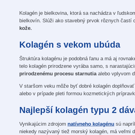
Kolagén je bielkovina, ktorá sa nachádza v ľudskom 
bielkovín. Slúži ako stavebný prvok rôznych častí
kože.
Kolagén s vekom ubúda
Štruktúra kolagénu je podobná ľanu a má aj rovnaké
telo kolagén prirodzene vyrába samo, s narastajúci
prirodzenému procesu starnutia
alebo vplyvom ďa
V staršom veku môže byť dobré kolagén doplňovať 
alebo v prípade pleti formou kozmetických prípravk
Najlepší kolagén typu 2 dá
Vynikajúcim zdrojom
natívneho kolagénu
sú naprí
niekedy nazývaný tiež morský kolagén, má veľmi d