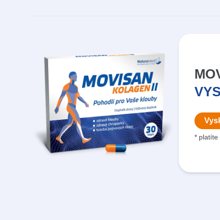
MOV
VY
Vysk
* platít