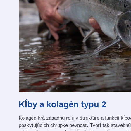
Kĺby a kolagén typu 2
Kolagén hrá zásadnú rolu v štruktúre a funkcii kĺb
poskytujúcich chrupke pevnosť. Tvorí tak stavebnú 