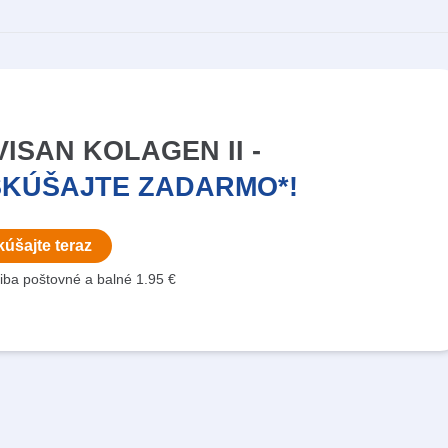
ISAN KOLAGEN II -
SKÚŠAJTE ZADARMO*!
úšajte teraz
e iba poštovné a balné 1.95 €