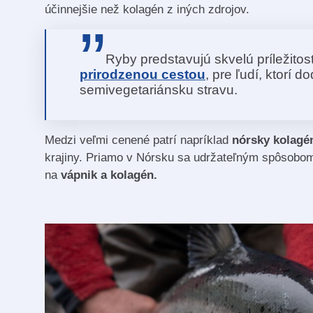
účinnejšie než kolagén z iných zdrojov.
Ryby predstavujú skvelú príležitos
prirodzenou cestou
, pre ľudí, ktorí 
semivegetariánsku stravu.
Medzi veľmi cenené patrí napríklad
nórsky kolag
krajiny. Priamo v Nórsku sa udržateľným spôsobom
na
vápnik a kolagén.