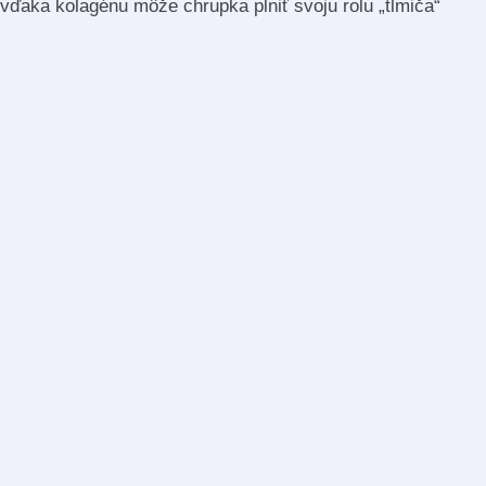
vďaka kolagénu môže chrupka plniť svoju rolu „tlmiča“