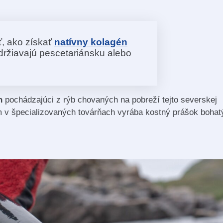
ť, ako získať
natívny kolagén
dodržiavajú pescetariánsku alebo
én
pochádzajúci z rýb chovaných na pobreží tejto severskej
 v špecializovaných továrňach vyrába kostný prášok bohat