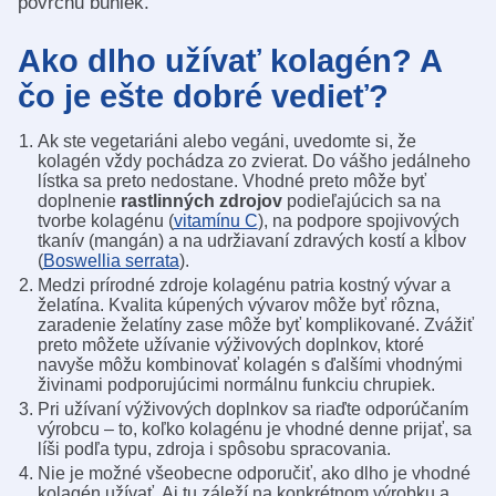
povrchu buniek.
Ako dlho užívať kolagén? A
čo je ešte dobré vedieť?
Ak ste vegetariáni alebo vegáni, uvedomte si, že
kolagén vždy pochádza zo zvierat. Do vášho jedálneho
lístka sa preto nedostane. Vhodné preto môže byť
doplnenie
rastlinných zdrojov
podieľajúcich sa na
tvorbe kolagénu (
vitamínu C
), na podpore spojivových
tkanív (mangán) a na udržiavaní zdravých kostí a kĺbov
(
Boswellia serrata
).
Medzi prírodné zdroje kolagénu patria kostný vývar a
želatína. Kvalita kúpených vývarov môže byť rôzna,
zaradenie želatíny zase môže byť komplikované. Zvážiť
preto môžete užívanie výživových doplnkov, ktoré
navyše môžu kombinovať kolagén s ďalšími vhodnými
živinami podporujúcimi normálnu funkciu chrupiek.
Pri užívaní výživových doplnkov sa riaďte odporúčaním
výrobcu – to, koľko kolagénu je vhodné denne prijať, sa
líši podľa typu, zdroja i spôsobu spracovania.
Nie je možné všeobecne odporučiť, ako dlho je vhodné
kolagén užívať. Aj tu záleží na konkrétnom výrobku a