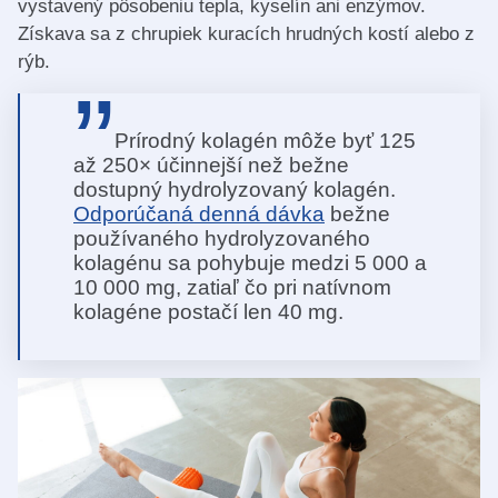
vystavený pôsobeniu tepla, kyselín ani enzýmov.
Získava sa z chrupiek kuracích hrudných kostí alebo z
rýb.
Prírodný kolagén môže byť 125
až 250× účinnejší než bežne
dostupný hydrolyzovaný kolagén.
Odporúčaná denná dávka
bežne
používaného hydrolyzovaného
kolagénu sa pohybuje medzi 5 000 a
10 000 mg, zatiaľ čo pri natívnom
kolagéne postačí len 40 mg.