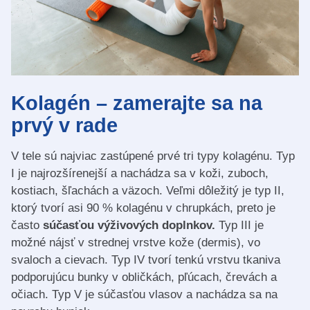
Kolagén – zamerajte sa na
prvý v rade
V tele sú najviac zastúpené prvé tri typy kolagénu. Typ
I je najrozšírenejší a nachádza sa v koži, zuboch,
kostiach, šľachách a väzoch. Veľmi dôležitý je typ II,
ktorý tvorí asi 90 % kolagénu v chrupkách, preto je
často
súčasťou výživových doplnkov.
Typ III je
možné nájsť v strednej vrstve kože (dermis), vo
svaloch a cievach. Typ IV tvorí tenkú vrstvu tkaniva
podporujúcu bunky v obličkách, pľúcach, črevách a
očiach. Typ V je súčasťou vlasov a nachádza sa na