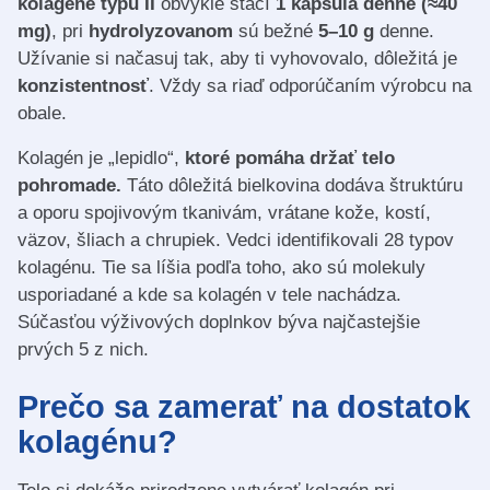
kolagéne typu II
obvykle stačí
1 kapsula denne (≈40
mg)
, pri
hydrolyzovanom
sú bežné
5–10 g
denne.
Užívanie si načasuj tak, aby ti vyhovovalo, dôležitá je
konzistentnosť
. Vždy sa riaď odporúčaním výrobcu na
obale.
Kolagén je „lepidlo“,
ktoré pomáha držať telo
pohromade.
Táto dôležitá bielkovina dodáva štruktúru
a oporu spojivovým tkanivám, vrátane kože, kostí,
väzov, šliach a chrupiek. Vedci identifikovali 28 typov
kolagénu. Tie sa líšia podľa toho, ako sú molekuly
usporiadané a kde sa kolagén v tele nachádza.
Súčasťou výživových doplnkov býva najčastejšie
prvých 5 z nich.
Prečo sa zamerať na dostatok
kolagénu?