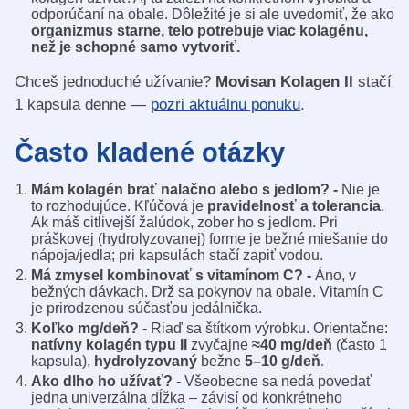
odporúčaní na obale. Dôležité je si ale uvedomiť, že ako
organizmus starne, telo potrebuje viac kolagénu,
než je schopné samo vytvoriť.
Chceš jednoduché užívanie?
Movisan Kolagen II
stačí
1 kapsula denne —
pozri aktuálnu ponuku
.
Často kladené otázky
Mám kolagén brať nalačno alebo s jedlom? -
Nie je
to rozhodujúce. Kľúčová je
pravidelnosť a tolerancia
.
Ak máš citlivejší žalúdok, zober ho s jedlom. Pri
práškovej (hydrolyzovanej) forme je bežné miešanie do
nápoja/jedla; pri kapsulách stačí zapiť vodou.
Má zmysel kombinovať s vitamínom C? -
Áno, v
bežných dávkach. Drž sa pokynov na obale. Vitamín C
je prirodzenou súčasťou jedálnička.
Koľko mg/deň? -
Riaď sa štítkom výrobku. Orientačne:
natívny kolagén typu II
zvyčajne
≈40 mg/deň
(často 1
kapsula),
hydrolyzovaný
bežne
5–10 g/deň
.
Ako dlho ho užívať? -
Všeobecne sa nedá povedať
jedna univerzálna dĺžka – závisí od konkrétneho