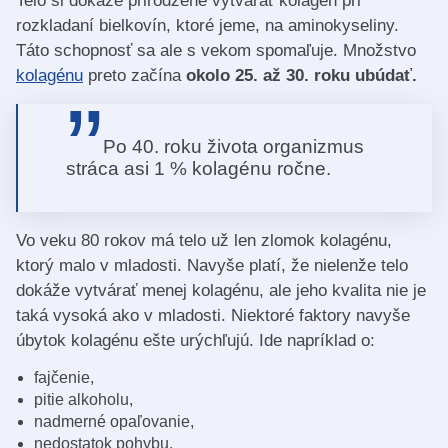
Telo si dokáže prirodzene vytvárať kolagén pri
rozkladaní bielkovín, ktoré jeme, na aminokyseliny.
Táto schopnosť sa ale s vekom spomaľuje. Množstvo
kolagénu
preto začína
okolo 25. až 30. roku ubúdať.
Po 40. roku života organizmus
stráca asi 1 % kolagénu ročne.
Vo veku 80 rokov má telo už len zlomok kolagénu,
ktorý malo v mladosti. Navyše platí, že nielenže telo
dokáže vytvárať menej kolagénu, ale jeho kvalita nie je
taká vysoká ako v mladosti. Niektoré faktory navyše
úbytok kolagénu ešte urýchľujú. Ide napríklad o:
fajčenie,
pitie alkoholu,
nadmerné opaľovanie,
nedostatok pohybu,