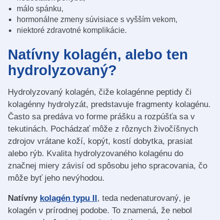
málo spánku,
hormonálne zmeny súvisiace s vyšším vekom,
niektoré zdravotné komplikácie.
Natívny kolagén, alebo ten
hydrolyzovaný?
Hydrolyzovaný kolagén, čiže kolagénne peptidy či
kolagénny hydrolyzát, predstavuje fragmenty kolagénu.
Často sa predáva vo forme prášku a rozpúšťa sa v
tekutinách. Pochádzať môže z rôznych živočíšnych
zdrojov vrátane koží, kopýt, kostí dobytka, prasiat
alebo rýb. Kvalita hydrolyzovaného kolagénu do
značnej miery závisí od spôsobu jeho spracovania, čo
môže byť jeho nevýhodou.
Natívny
kolagén typu II
, teda nedenaturovaný, je
kolagén v prírodnej podobe. To znamená, že nebol