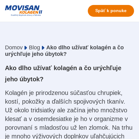
Späť k ponuke
Domov
Blog
Ako dlho užívať kolagén a čo
urýchľuje jeho úbytok?
Ako dlho užívať kolagén a čo urýchľuje
jeho úbytok?
Kolagén je prirodzenou súčasťou chrupiek,
kostí, pokožky a ďalších spojivových tkanív.
Už okolo tridsiatky ale začína jeho množstvo
klesať a v osemdesiatke je ho v organizme v
porovnaní s mladosťou už len zlomok. Na trhu
je mnoho výživových doplnkov uľahčujúcich