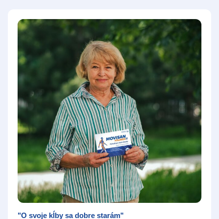
"O svoje kĺby sa dobre starám"