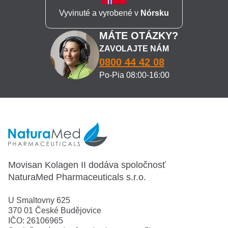
Vyvinuté a vyrobené v
Nórsku
MÁTE OTÁZKY?
ZAVOLAJTE NÁM
0800 44 42 08
Po-Pia 08:00-16:00
Movisan Kolagen II dodáva spoločnosť
NaturaMed Pharmaceuticals s.r.o.
U Smaltovny 625
370 01 České Budějovice
IČO: 26106965