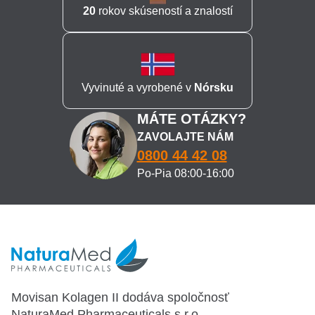
20
rokov skúseností a znalostí
Vyvinuté a vyrobené v
Nórsku
MÁTE OTÁZKY?
ZAVOLAJTE NÁM
0800 44 42 08
Po-Pia 08:00-16:00
Movisan Kolagen II dodáva spoločnosť
NaturaMed Pharmaceuticals s.r.o.